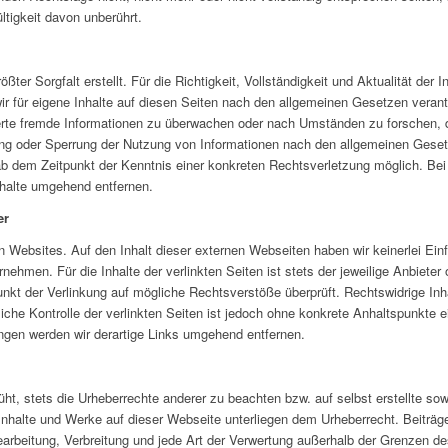
ltigkeit davon unberührt.
ößter Sorgfalt erstellt. Für die Richtigkeit, Vollständigkeit und Aktualität der
r für eigene Inhalte auf diesen Seiten nach den allgemeinen Gesetzen verantw
herte fremde Informationen zu überwachen oder nach Umständen zu forschen, di
ung oder Sperrung der Nutzung von Informationen nach den allgemeinen Gesetz
 ab dem Zeitpunkt der Kenntnis einer konkreten Rechtsverletzung möglich. B
nhalte umgehend entfernen.
er
 Websites. Auf den Inhalt dieser externen Webseiten haben wir keinerlei Einf
hmen. Für die Inhalte der verlinkten Seiten ist stets der jeweilige Anbieter o
unkt der Verlinkung auf mögliche Rechtsverstöße überprüft. Rechtswidrige Inh
liche Kontrolle der verlinkten Seiten ist jedoch ohne konkrete Anhaltspunkte 
gen werden wir derartige Links umgehend entfernen.
ht, stets die Urheberrechte anderer zu beachten bzw. auf selbst erstellte sow
 Inhalte und Werke auf dieser Webseite unterliegen dem Urheberrecht. Beiträge
Bearbeitung, Verbreitung und jede Art der Verwertung außerhalb der Grenzen d