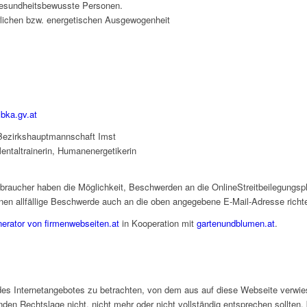
 gesundheitsbewusste Personen.
erlichen bzw. energetischen Ausgewogenheit
.bka.gv.at
ezirkshauptmannschaft Imst
ntaltrainerin, Humanenergetikerin
rbraucher haben die Möglichkeit, Beschwerden an die OnlineStreitbeilegungsp
nen allfällige Beschwerde auch an die oben angegebene E-Mail-Adresse richt
rator von firmenwebseiten.at
in Kooperation mit
gartenundblumen.at
.
 des Internetangebotes zu betrachten, von dem aus auf diese Webseite verwie
den Rechtslage nicht, nicht mehr oder nicht vollständig entsprechen sollten, 