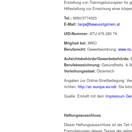
Erstellung von Trainingskonzepten für
Hilfestellung zur Erreichung einer körp
Tel.:
0650/3774323
E-Mail:
tanja@bewusstgstrein.at
UID-Nummer:
ATU 676 285 79
Mitglied bei:
WKO
Berufsrecht:
Gewerbeordnung:
www.ris
Aufsichtsbehörde/Gewerbebehörde:
B
Berufsbezeichnung:
Gesundheits- & Me
Verleihungsstaat:
Österreich
Angaben zur Online-Streitbeilegung: Ve
richten:
http://ec.europa.eu/odr
. Sie kön
Quelle: Erstellt mit dem
Impressum Gene
Haftungsausschluss
Dieser Haftungsausschluss ist als Teil
Formulierungen dieses Textes der gelten