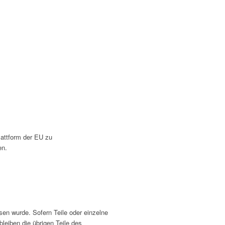
lattform der EU zu
en.
sen wurde. Sofern Teile oder einzelne
bleiben die übrigen Teile des