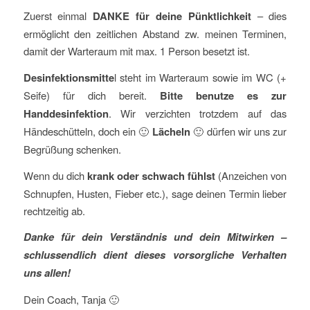
Zuerst einmal
DANKE für deine Pünktlichkeit
– dies
ermöglicht den zeitlichen Abstand zw. meinen Terminen,
damit der Warteraum mit max. 1 Person besetzt ist.
Desinfektionsmitte
l steht im Warteraum sowie im WC (+
Seife) für dich bereit.
Bitte benutze es zur
Handdesinfektion
. Wir verzichten trotzdem auf das
Händeschütteln, doch ein 🙂
Lächeln
🙂 dürfen wir uns zur
Begrüßung schenken.
Wenn du dich
krank oder schwach fühlst
(Anzeichen von
Schnupfen, Husten, Fieber etc.), sage deinen Termin lieber
rechtzeitig ab.
Danke für dein Verständnis und dein Mitwirken –
schlussendlich dient dieses vorsorgliche Verhalten
uns allen!
Dein Coach, Tanja 🙂